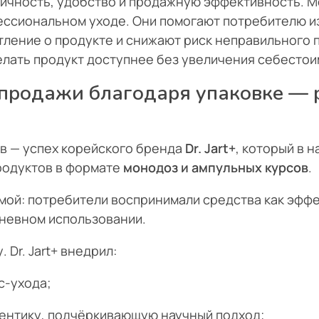
ничность, удобство и продажную эффективность. 
офессиональном уходе. Они помогают потребителю 
ление о продукте и снижают риск неправильного 
елать продукт доступнее без увеличения себестои
 продажи благодаря упаковке — 
в — успех корейского бренда
Dr. Jart+
, который в 
родуктов в формате
монодоз и ампульных курсов
.
мой: потребители воспринимали средства как эфф
невном использовании.
Dr. Jart+ внедрил:
с-ухода;
ентику, подчёркивающую научный подход;