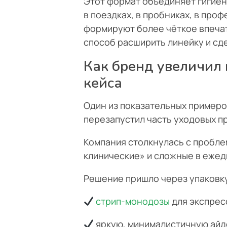
Этот формат объединяет гигие
в поездках, в пробниках, в пр
формируют более чёткое впечат
способ расширить линейку и сд
Как бренд увеличил
кейса
Один из показательных примеро
перезапустил часть уходовых п
Компания столкнулась с пробле
клинические» и сложные в ежед
Решение пришло через упаковку. 
стрип-монодозы
для экспрес
яркую, минималистичную айд