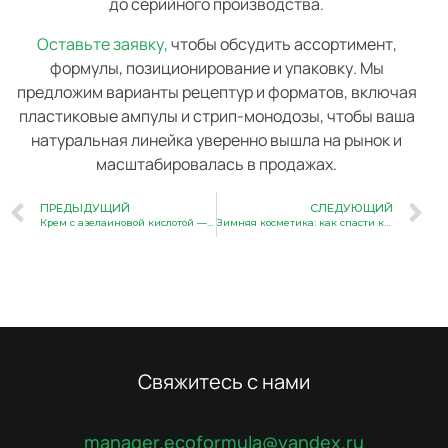
до серийного производства.
Оставьте заявку,
чтобы обсудить ассортимент,
формулы, позиционирование и упаковку. Мы
предложим варианты рецептур и форматов, включая
пластиковые ампулы и стрип-монодозы, чтобы ваша
натуральная линейка уверенно вышла на рынок и
масштабировалась в продажах.
ПРЕДЫДУЩИЙ
СЛЕДУЮЩИЙ
Крем с азелаиновой кислотой — эффективный продукт для вашего бренда
Зимняя косметика: как спасти кожу от мороза — и как бренду превратить это в продаваемую линейку
Свяжитесь с нами
manager.ecoformula@yandex.ru